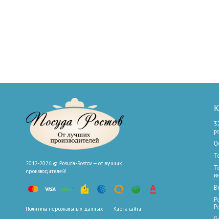
К
3
р
О
Т
2012-2026 © Posuda-Rostov — от лучших
Т
производителей!
и
В
Р
Р
Политика персональных данных
Карта сайта