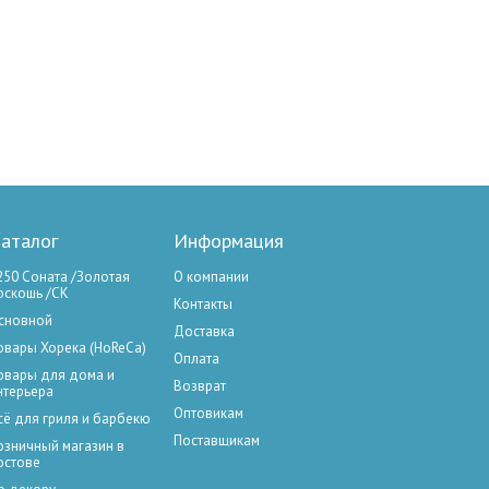
аталог
Информация
250 Соната /Золотая
О компании
оскошь /СК
Контакты
сновной
Доставка
овары Хорека (HoReCa)
Оплата
овары для дома и
Возврат
нтерьера
Оптовикам
сё для гриля и барбекю
Поставщикам
озничный магазин в
остове