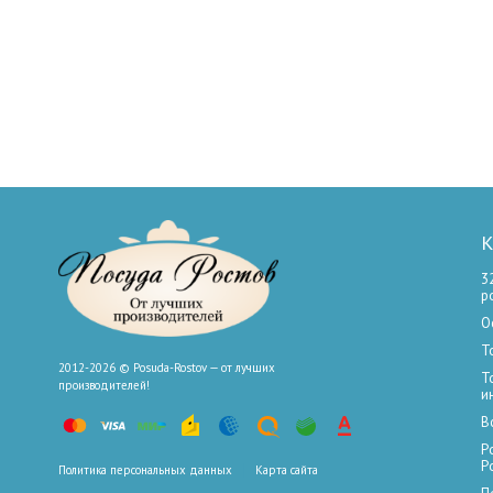
К
3
р
О
Т
2012-2026 © Posuda-Rostov — от лучших
Т
производителей!
и
В
Р
Р
Политика персональных данных
Карта сайта