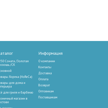
аталог
Информация
250 Соната /Золотая
О компании
оскошь /СК
Контакты
сновной
Доставка
овары Хорека (HoReCa)
Оплата
овары для дома и
Возврат
нтерьера
Оптовикам
сё для гриля и барбекю
Поставщикам
озничный магазин в
остове