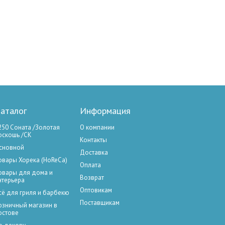
аталог
Информация
250 Соната /Золотая
О компании
оскошь /СК
Контакты
сновной
Доставка
овары Хорека (HoReCa)
Оплата
овары для дома и
Возврат
нтерьера
Оптовикам
сё для гриля и барбекю
Поставщикам
озничный магазин в
остове