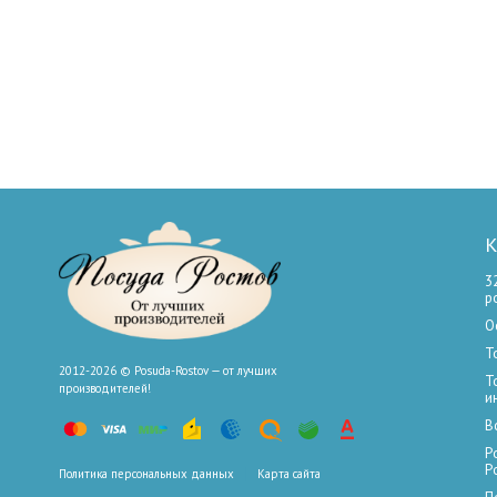
К
3
р
О
Т
2012-2026 © Posuda-Rostov — от лучших
Т
производителей!
и
В
Р
Р
Политика персональных данных
Карта сайта