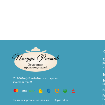
К
3
р
О
Т
2012-2026 © Posuda-Rostov — от лучших
Т
производителей!
и
В
Р
Р
Политика персональных данных
Карта сайта