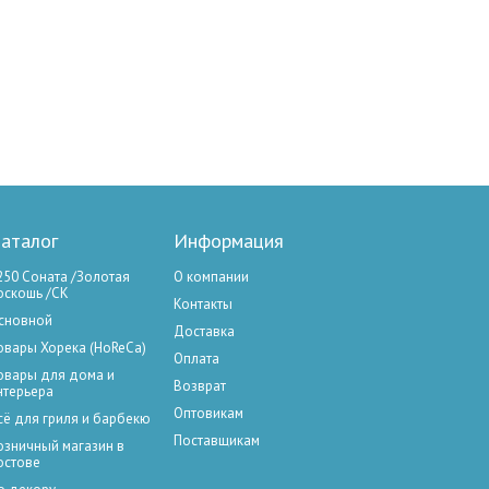
аталог
Информация
250 Соната /Золотая
О компании
оскошь /СК
Контакты
сновной
Доставка
овары Хорека (HoReCa)
Оплата
овары для дома и
Возврат
нтерьера
Оптовикам
сё для гриля и барбекю
Поставщикам
озничный магазин в
остове