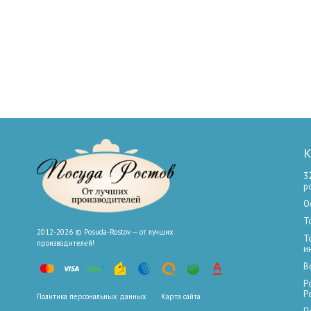
К
3
р
О
Т
2012-2026 © Posuda-Rostov — от лучших
Т
производителей!
и
В
Р
Р
Политика персональных данных
Карта сайта