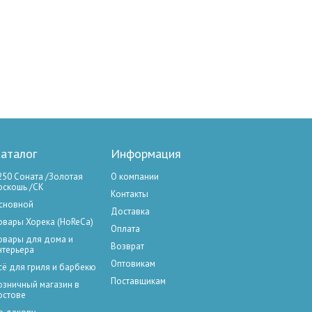
аталог
Информация
250 Соната /Золотая
О компании
оскошь /СК
Контакты
сновной
Доставка
овары Хорека (HoReCa)
Оплата
овары для дома и
Возврат
нтерьера
Оптовикам
сё для гриля и барбекю
Поставщикам
озничный магазин в
остове