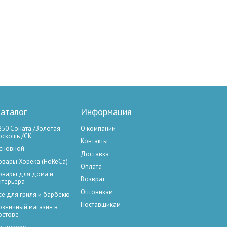
аталог
Информация
250 Соната /Золотая
О компании
оскошь /СК
Контакты
сновной
Доставка
овары Хорека (HoReCa)
Оплата
овары для дома и
Возврат
нтерьера
Оптовикам
сё для гриля и барбекю
Поставщикам
озничный магазин в
остове