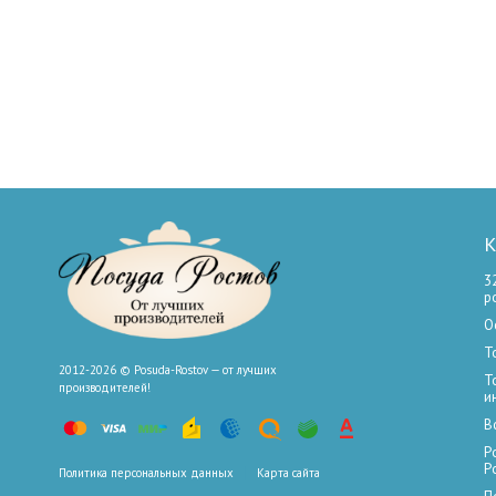
К
3
р
О
Т
2012-2026 © Posuda-Rostov — от лучших
Т
производителей!
и
В
Р
Р
Политика персональных данных
Карта сайта