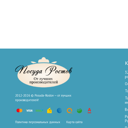
К
3
р
О
Т
2012-2026 © Posuda-Rostov — от лучших
Т
производителей!
и
В
Р
Р
Политика персональных данных
Карта сайта