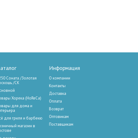
аталог
Информация
250 Соната /Золотая
О компании
оскошь /СК
Контакты
сновной
Доставка
овары Хорека (HoReCa)
Оплата
овары для дома и
Возврат
нтерьера
Оптовикам
сё для гриля и барбекю
Поставщикам
озничный магазин в
остове