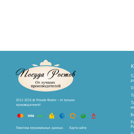
К
3
р
О
Т
2012-2026 © Posuda-Rostov — от лучших
Т
производителей!
и
В
Р
Р
Политика персональных данных
Карта сайта