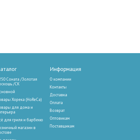
аталог
Информация
250 Соната /Золотая
О компании
оскошь /СК
Контакты
сновной
Доставка
овары Хорека (HoReCa)
Оплата
овары для дома и
Возврат
нтерьера
Оптовикам
сё для гриля и барбекю
Поставщикам
озничный магазин в
остове