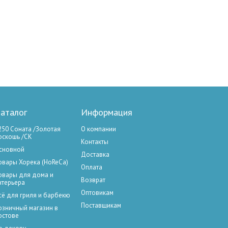
аталог
Информация
250 Соната /Золотая
О компании
оскошь /СК
Контакты
сновной
Доставка
овары Хорека (HoReCa)
Оплата
овары для дома и
Возврат
нтерьера
Оптовикам
сё для гриля и барбекю
Поставщикам
озничный магазин в
остове