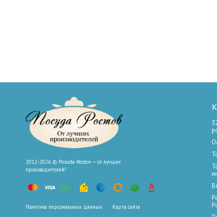
К
3
р
О
Т
2012-2026 © Posuda-Rostov — от лучших
Т
производителей!
и
В
Р
Р
Политика персональных данных
Карта сайта