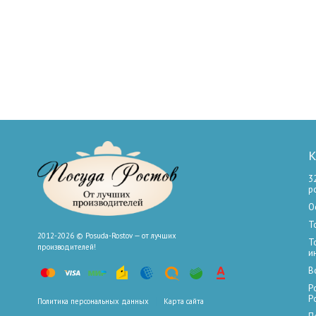
К
3
р
О
Т
2012-2026 © Posuda-Rostov — от лучших
Т
производителей!
и
В
Р
Р
Политика персональных данных
Карта сайта