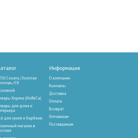
аталог
Информация
250 Соната /Золотая
О компании
оскошь /СК
Контакты
сновной
Доставка
овары Хорека (HoReCa)
Оплата
овары для дома и
Возврат
нтерьера
Оптовикам
сё для гриля и барбекю
Поставщикам
озничный магазин в
остове