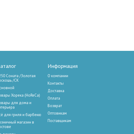
аталог
Информация
250 Соната /Золотая
О компании
оскошь /СК
Контакты
сновной
Доставка
овары Хорека (HoReCa)
Оплата
овары для дома и
Возврат
нтерьера
Оптовикам
сё для гриля и барбекю
Поставщикам
озничный магазин в
остове