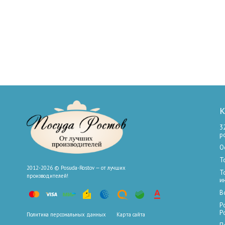
К
3
р
О
Т
2012-2026 © Posuda-Rostov — от лучших
Т
производителей!
и
В
Р
Р
Политика персональных данных
Карта сайта