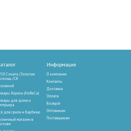
аталог
Информация
250 Соната /Золотая
О компании
оскошь /СК
Контакты
сновной
Доставка
овары Хорека (HoReCa)
Оплата
овары для дома и
Возврат
нтерьера
Оптовикам
сё для гриля и барбекю
Поставщикам
озничный магазин в
остове