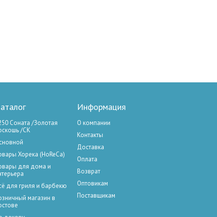
аталог
Информация
250 Соната /Золотая
О компании
оскошь /СК
Контакты
сновной
Доставка
овары Хорека (HoReCa)
Оплата
овары для дома и
Возврат
нтерьера
Оптовикам
сё для гриля и барбекю
Поставщикам
озничный магазин в
остове