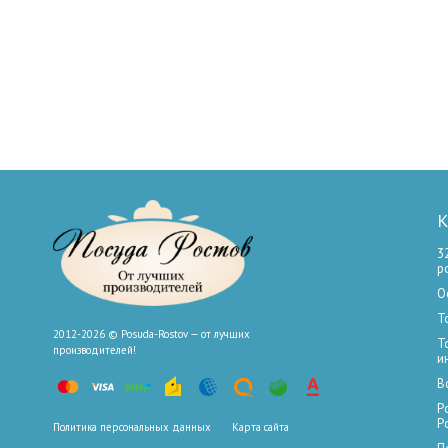
К
3
р
О
Т
2012-2026 © Posuda-Rostov — от лучших
Т
производителей!
и
В
Р
Р
Политика персональных данных
Карта сайта