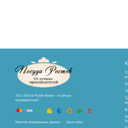
К
3
р
О
Т
2012-2026 © Posuda-Rostov — от лучших
Т
производителей!
и
В
Р
Р
Политика персональных данных
Карта сайта