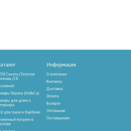
аталог
Информация
250 Соната /Золотая
О компании
оскошь /СК
Контакты
сновной
Доставка
овары Хорека (HoReCa)
Оплата
овары для дома и
Возврат
нтерьера
Оптовикам
сё для гриля и барбекю
Поставщикам
озничный магазин в
остове