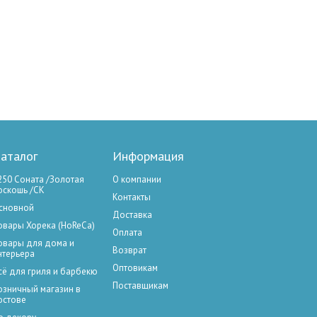
аталог
Информация
250 Соната /Золотая
О компании
оскошь /СК
Контакты
сновной
Доставка
овары Хорека (HoReCa)
Оплата
овары для дома и
Возврат
нтерьера
Оптовикам
сё для гриля и барбекю
Поставщикам
озничный магазин в
остове