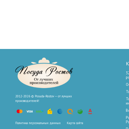
К
3
р
О
Т
2012-2026 © Posuda-Rostov — от лучших
Т
производителей!
и
В
Р
Р
Политика персональных данных
Карта сайта