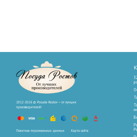
К
3
р
О
Т
2012-2026 © Posuda-Rostov — от лучших
Т
производителей!
и
В
Р
Р
Политика персональных данных
Карта сайта