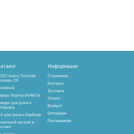
аталог
Информация
250 Соната /Золотая
О компании
оскошь /СК
Контакты
сновной
Доставка
овары Хорека (HoReCa)
Оплата
овары для дома и
Возврат
нтерьера
Оптовикам
сё для гриля и барбекю
Поставщикам
озничный магазин в
остове