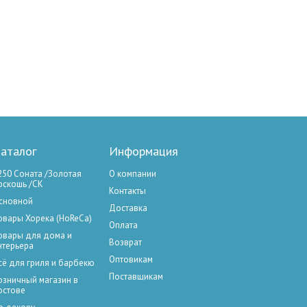
аталог
Информация
250 Соната /Золотая
О компании
оскошь /СК
Контакты
сновной
Доставка
овары Хорека (HoReCa)
Оплата
овары для дома и
Возврат
нтерьера
Оптовикам
сё для гриля и барбекю
Поставщикам
озничный магазин в
остове