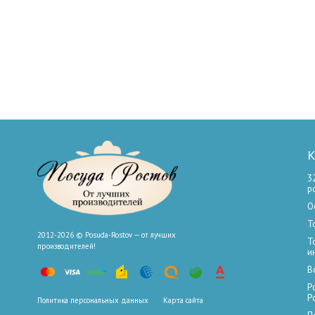
К
3
р
О
Т
2012-2026 © Posuda-Rostov — от лучших
Т
производителей!
и
В
Р
Р
Политика персональных данных
Карта сайта